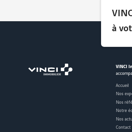
VINC
à vot
VINCI I
accomp
Accueil
Nos exp
Nos réf
Notre é
Nos actu
Contact