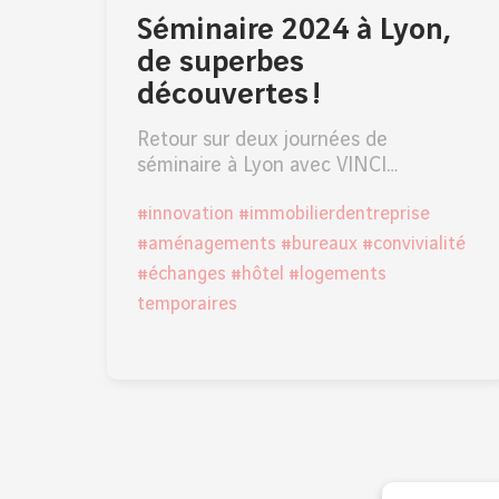
Séminaire 2024 à Lyon,
de superbes
découvertes !
Retour sur deux journées de
séminaire à Lyon avec VINCI…
#innovation #immobilierdentreprise
#aménagements #bureaux #convivialité
#échanges #hôtel #logements
temporaires