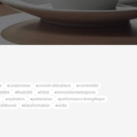
e
#conjoncture
#conseil utilisateurs
#convivialité
idélité
#flexibilité
#hôtel
#immobilierdentreprise
g
#opération
#partenaires
#performance énergétique
télétravail
#transformation
#visite