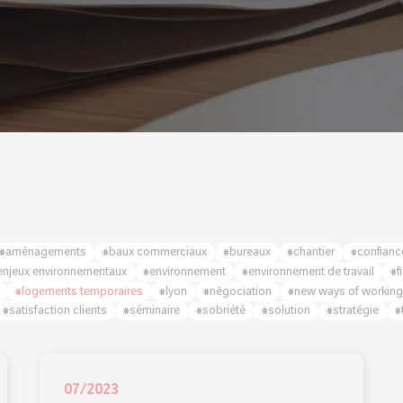
#aménagements
#baux commerciaux
#bureaux
#chantier
#confianc
enjeux environnementaux
#environnement
#environnement de travail
#f
#logements temporaires
#lyon
#négociation
#new ways of workin
#satisfaction clients
#séminaire
#sobriété
#solution
#stratégie
#
07/2023