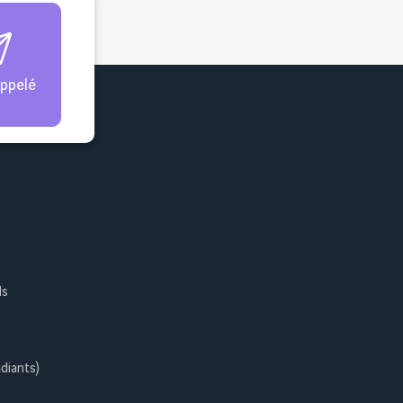
appelé
ls
diants)