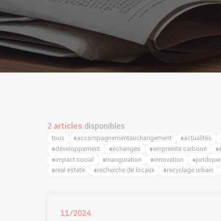
2 articles
disponibles
tous
#accompagnementauchangement
#actualités
#développement
#échanges
#empreinte carbone
#
#impact social
#inauguration
#innovation
#juridique
#real estate
#recherche de locaux
#recyclage urbain
11/2024