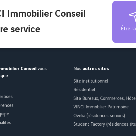
I Immobilier Conseil
re service
Être r
mmobilier Conseil
vous
Nos
autres sites
agne
Site institutionnel
Résidentiel
ertises
Site Bureaux, Commerces, Hôte
érences
VINCI Immobilier Patrimoine
quipe
Ovelia (résidences seniors)
alités
Student Factory (résidences étu