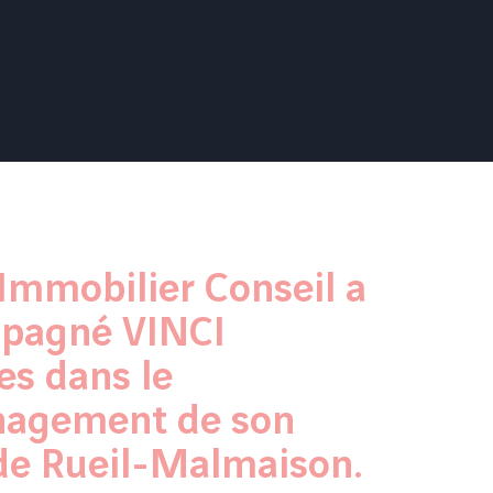
Immobilier Conseil a
pagné VINCI
es dans le
agement de son
de Rueil-Malmaison.