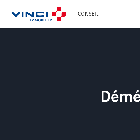
CONSEIL
Démé