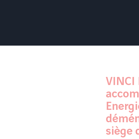
VINCI 
accom
Energi
démén
siège 