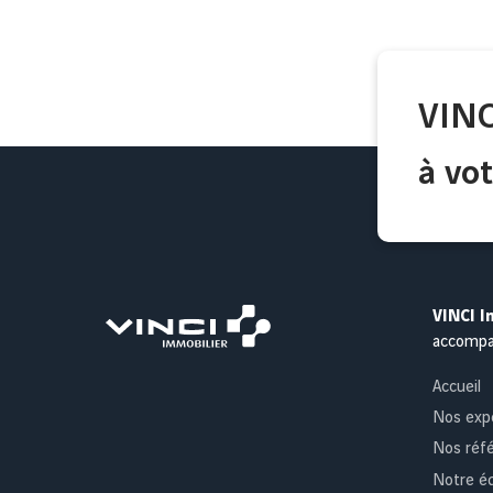
VINC
à vot
VINCI I
accomp
Accueil
Nos exp
Nos réf
Notre é