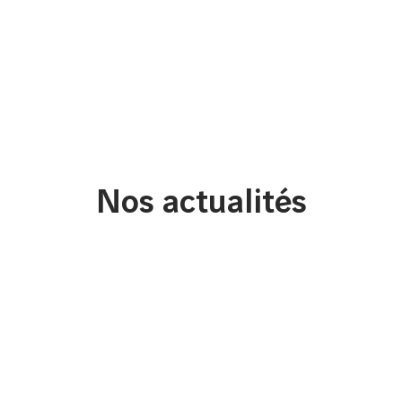
12/2025
VINCI Immobilier
Nos actualités
Conseil accompagne
CEPECA (CITEOS) dans
son nouveau siège de
2 200 m² à Saint-Jean
d’Illac