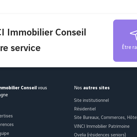
I Immobilier Conseil
re service
Être r
mmobilier Conseil
vous
Nos
autres sites
agne
Site institutionnel
Résidentiel
ertises
Site Bureaux, Commerces, Hôte
érences
VINCI Immobilier Patrimoine
quipe
Ovelia (résidences seniors)